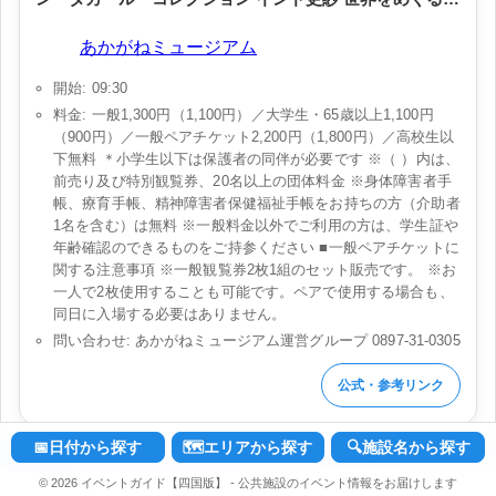
語」
会場:
あかがねミュージアム
開始: 09:30
料金: 一般1,300円（1,100円）／大学生・65歳以上1,100円
（900円）／一般ペアチケット2,200円（1,800円）／高校生以
下無料 ＊小学生以下は保護者の同伴が必要です ※（ ）内は、
前売り及び特別観覧券、20名以上の団体料金 ※身体障害者手
帳、療育手帳、精神障害者保健福祉手帳をお持ちの方（介助者
1名を含む）は無料 ※一般料金以外でご利用の方は、学生証や
年齢確認のできるものをご持参ください ■一般ペアチケットに
関する注意事項 ※一般観覧券2枚1組のセット販売です。 ※お
一人で2枚使用することも可能です。ペアで使用する場合も、
同日に入場する必要はありません。
問い合わせ: あかがねミュージアム運営グループ 0897-31-0305
公式・参考リンク
📅日付から探す
🗺️エリアから探す
🔍施設名から探す
© 2026 イベントガイド【四国版】 - 公共施設のイベント情報をお届けします