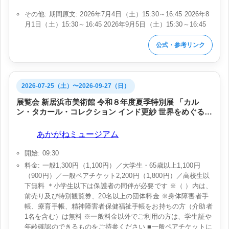
その他: 期間原文: 2026年7月4日（土）15:30～16:45 2026年8
月1日（土）15:30～16:45 2026年9月5日（土）15:30～16:45
公式・参考リンク
2026-07-25（土）〜2026-09-27（日）
展覧会 新居浜市美術館 令和８年度夏季特別展 「カル
ン・タカール・コレクション インド更紗 世界をめぐる物
語」
会場:
あかがねミュージアム
開始: 09:30
料金: 一般1,300円（1,100円）／大学生・65歳以上1,100円
（900円）／一般ペアチケット2,200円（1,800円）／高校生以
下無料 ＊小学生以下は保護者の同伴が必要です ※（ ）内は、
前売り及び特別観覧券、20名以上の団体料金 ※身体障害者手
帳、療育手帳、精神障害者保健福祉手帳をお持ちの方（介助者
1名を含む）は無料 ※一般料金以外でご利用の方は、学生証や
年齢確認のできるものをご持参ください ■一般ペアチケットに