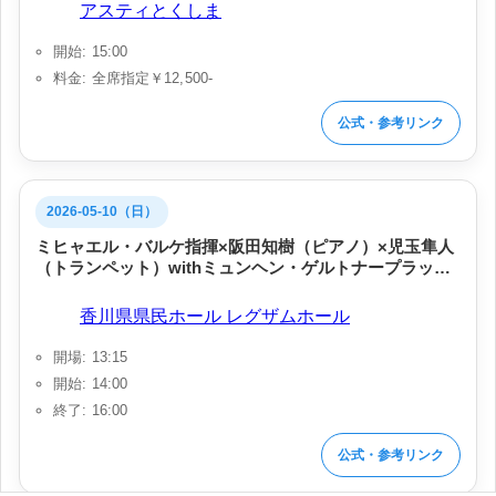
会場:
アスティとくしま
開始: 15:00
料金: 全席指定￥12,500‐
公式・参考リンク
2026-05-10（日）
ミヒャエル・バルケ指揮×阪田知樹（ピアノ）×児玉隼人
（トランペット）withミュンヘン・ゲルトナープラッツ
州立劇場管弦楽団
会場:
香川県県民ホール レグザムホール
開場: 13:15
開始: 14:00
終了: 16:00
公式・参考リンク