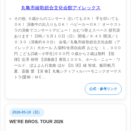
会場:
丸亀市綾歌総合文化会館アイレックス
その他: ０歳からのコンサート 泣いてもＯＫ！ 手を叩いても
ＯＫ！ 演奏中の出入りもＯＫ！ ベビーカーＯＫ！ オーケスト
ラの演奏でコンサートデビュー！ おむつ替えスペース 授乳室
あります！ 日時／５月１０日（日） 開場／９:４５ 開演／１
０:３０（演奏約６０分） 会場／丸亀市綾歌総合文化会館（ア
イレックス）大ホール 入場料/全席自由席 おとな：１，０００
円 こども(3歳～小学生)５００円 ０歳から２歳は無料 【指
揮】近澤 裕明 【演奏曲】勇気１００％、ホール・ニュー・ワ
ールド、ぼよよん行進曲 ほか 【出 演】綾 智成、飯田帆乃
夏、斎藤 愛 【演 奏】丸亀シティフィルハーモニックオーケス
トラ(愛称：ＭＣ…
公式・参考リンク
2026-05-10（日）
WE'RE BROS. TOUR 2026